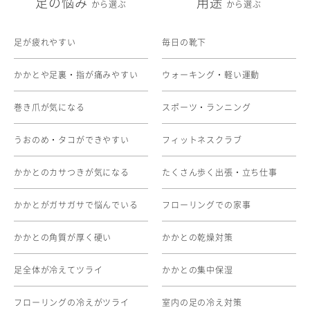
足の悩み
用途
から選ぶ
から選ぶ
足が疲れやすい
毎日の靴下
かかとや足裏・指が痛みやすい
ウォーキング・軽い運動
巻き爪が気になる
スポーツ・ランニング
うおのめ・タコができやすい
フィットネスクラブ
かかとのカサつきが気になる
たくさん歩く出張・立ち仕事
かかとがガサガサで悩んでいる
フローリングでの家事
かかとの角質が厚く硬い
かかとの乾燥対策
足全体が冷えてツライ
かかとの集中保湿
フローリングの冷えがツライ
室内の足の冷え対策