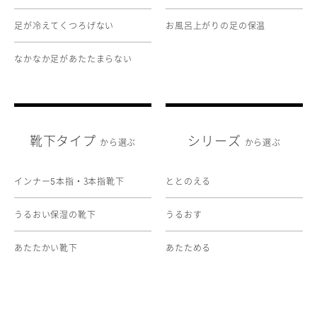
足が冷えてくつろげない
お風呂上がりの足の保温
なかなか足があたたまらない
靴下タイプ
シリーズ
から選ぶ
から選ぶ
インナー
本指・3本指靴下
ととのえる
5
うるおい保湿の靴下
うるおす
あたたかい靴下
あたためる