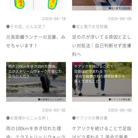
2020-06-18
2026-08-05
●その足、どんな足？
●足と靴下の豆知識
元長距離ランナーの足裏、み
足の爪が浮いてる原因と正し
せちゃいます！
い対処法｜自己判断せず皮膚
科へ
2026-03-02
2026-08-06
●お客様からこんな声！
●ケアソクの舞台裏
雨の100kmを歩き切れた理
ケアソクを続けることで足指
由。エクストリームウォーク
はどう変わる？ 学会で発表