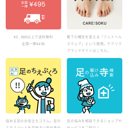
以上で送料無料
靴下の概念を変える「フットヘル
¥5,000
全国一律
スウェア」という発想。ケアソク
¥495
ブランドサイトはこちら。
悩める足のお役立ちコラム。足の
足の悩みを相談できるショップや
エキスパートを目指す山忠社員や
サービスをご紹介！