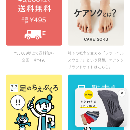
以上で送料無料
靴下の概念を変える「フットヘル
¥5,000
全国一律
スウェア」という発想。ケアソク
¥495
ブランドサイトはこちら。