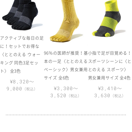
アクティブな毎日の足
に！セットでお得な
96％の医師が推奨！基
小指で足が目覚める！
〈ととのえる ウォー
本の一足〈ととのえる
スポーツシーンに〈と
キング 同色3足セッ
ベーシック〉男女兼用
とのえる スポーツ〉
ト〉 全3色
サイズ 全6色
男女兼用サイズ 全4色
～
¥8,320
～
～
¥3,300
¥3,410
9,000
（税込）
3,520
3,630
（税込）
（税込）