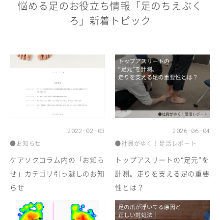
悩める足のお役立ち情報「足のちえぶく
ろ」新着トピック
2022-02-03
2026-06-04
●お知らせ
●社員がゆく！足活レポート
ケアソクコラム内の「お知ら
トップアスリートの“足元”を
せ」カテゴリ引っ越しのお知
計測。走りを支える足の重要
らせ
性とは？