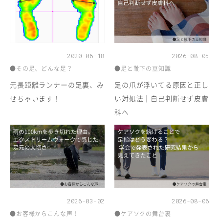
2020-06-18
2026-08-05
●その足、どんな足？
●足と靴下の豆知識
元長距離ランナーの足裏、み
足の爪が浮いてる原因と正し
せちゃいます！
い対処法｜自己判断せず皮膚
科へ
2026-03-02
2026-08-06
●お客様からこんな声！
●ケアソクの舞台裏