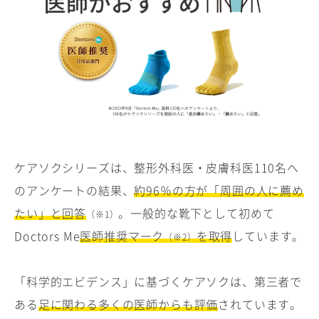
ケアソクシリーズは、整形外科医・皮膚科医110名へ
のアンケートの結果、
約96％の方が「周囲の人に薦め
たい」と回答
。一般的な靴下として初めて
（※1）
Doctors Me
医師推奨マーク
を取得
しています。
（※2）
「科学的エビデンス」に基づくケアソクは、第三者で
ある
足に関わる多くの医師からも評価
されています。