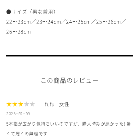
●サイズ（男女兼用）
22〜23cm／23〜24cm／24〜25cm／25〜26cm／
26〜28cm
この商品のレビュー
★★★
★★
fufu
女性
2026-07-09
5本指が広がり気持ちいいのですが、購入時期が悪かった! 暑
くて履くの無理です