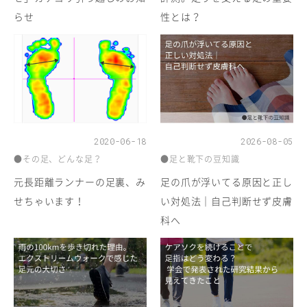
らせ
性とは？
2020-06-18
2026-08-05
●その足、どんな足？
●足と靴下の豆知識
元長距離ランナーの足裏、み
足の爪が浮いてる原因と正し
せちゃいます！
い対処法｜自己判断せず皮膚
科へ