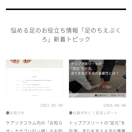
悩める足のお役立ち情報「足のちえぶく
ろ」新着トピック
2022-02-03
2026-06-04
●お知らせ
●社員がゆく！足活レポート
ケアソクコラム内の「お知ら
トップアスリートの“足元”を
せ」カテゴリ引っ越しのお知
計測。走りを支える足の重要