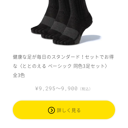
健康な足が毎日のスタンダード！セットでお得
な〈ととのえる ベーシック 同色3足セット〉
全3色
～
¥9,295
9,900
（税込）
詳しく見る