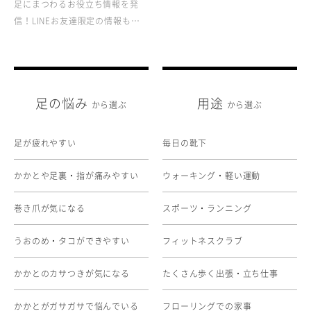
足にまつわるお役立ち情報を発
信！LINEお友達限定の情報も…
足の悩み
用途
から選ぶ
から選ぶ
足が疲れやすい
毎日の靴下
かかとや足裏・指が痛みやすい
ウォーキング・軽い運動
巻き爪が気になる
スポーツ・ランニング
うおのめ・タコができやすい
フィットネスクラブ
かかとのカサつきが気になる
たくさん歩く出張・立ち仕事
かかとがガサガサで悩んでいる
フローリングでの家事