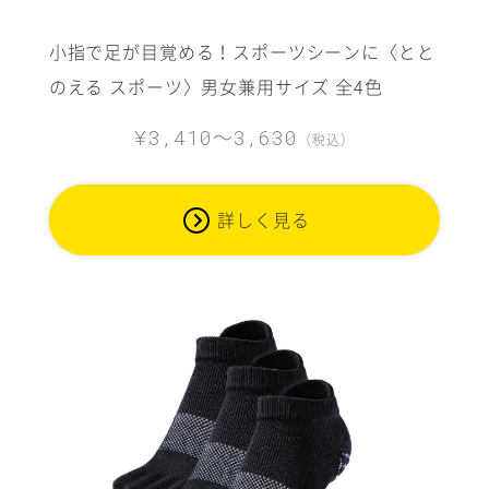
小指で足が目覚める！スポーツシーンに〈とと
のえる スポーツ〉男女兼用サイズ 全4色
～
¥3,410
3,630
（税込）
詳しく見る