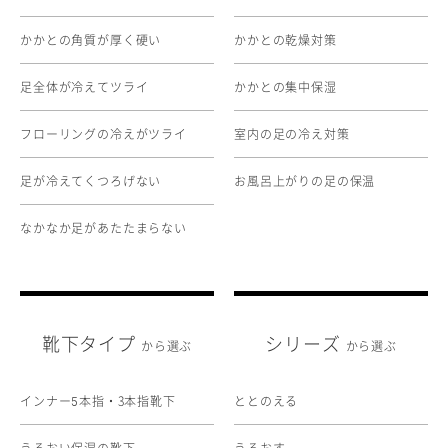
かかとの角質が厚く硬い
かかとの乾燥対策
足全体が冷えてツライ
かかとの集中保湿
フローリングの冷えがツライ
室内の足の冷え対策
足が冷えてくつろげない
お風呂上がりの足の保温
なかなか足があたたまらない
靴下タイプ
シリーズ
から選ぶ
から選ぶ
インナー
本指・3本指靴下
ととのえる
5