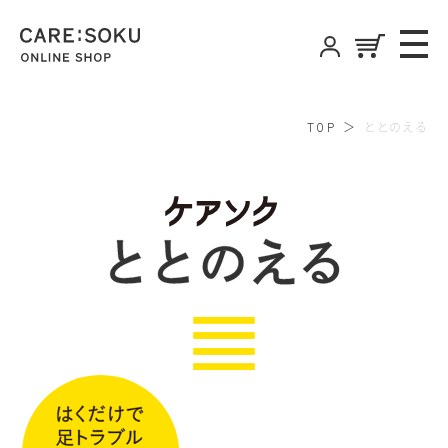
CARE:SOKU
ME
ONLINE SHOP
ととのえる
TOP
ケアソクとと
はくだけで足トラブル 予防+緩和 いつ