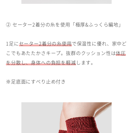
② セーター2着分の糸を使用「極厚&ふっくら編地」
1足に
セーター2着分の糸使用
で保温性に優れ、家中ど
こでもあたたかさキープ。抜群のクッション性は
体圧
を分散し、身体への負担を軽減
します。
※足底面にすべり止め付き