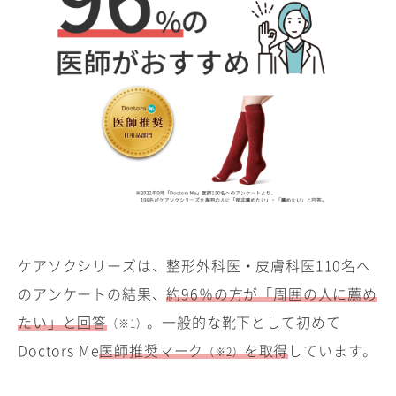
ケアソクシリーズは、整形外科医・皮膚科医110名へ
のアンケートの結果、
約96％の方が「周囲の人に薦め
たい」と回答
。一般的な靴下として初めて
（※1）
Doctors Me
医師推奨マーク
を取得
しています。
（※2）