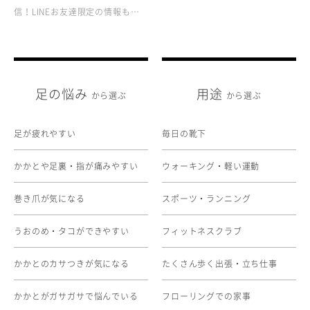
信！LINEお友達限定の情報も…
足の悩み
用途
から選ぶ
から選ぶ
足が疲れやすい
毎日の靴下
かかとや足裏・指が痛みやすい
ウォーキング・軽い運動
巻き爪が気になる
スポーツ・ランニング
うおのめ・タコができやすい
フィットネスクラブ
かかとのカサつきが気になる
たくさん歩く出張・立ち仕事
かかとがガサガサで悩んでいる
フローリングでの家事