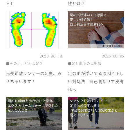
らせ
性とは？
2020-06-18
2026-08-05
●その足、どんな足？
●足と靴下の豆知識
元長距離ランナーの足裏、み
足の爪が浮いてる原因と正し
せちゃいます！
い対処法｜自己判断せず皮膚
科へ