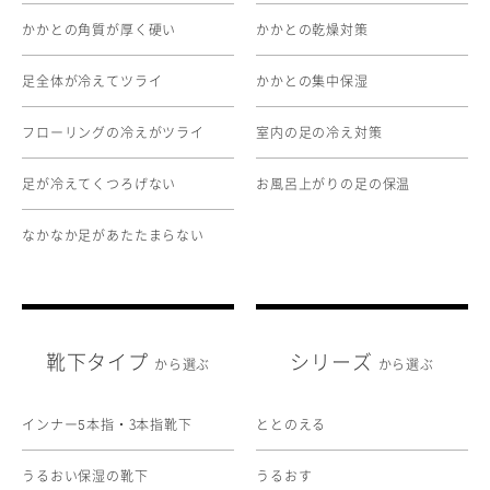
かかとの角質が厚く硬い
かかとの乾燥対策
足全体が冷えてツライ
かかとの集中保湿
フローリングの冷えがツライ
室内の足の冷え対策
足が冷えてくつろげない
お風呂上がりの足の保温
なかなか足があたたまらない
靴下タイプ
シリーズ
から選ぶ
から選ぶ
インナー
本指・3本指靴下
ととのえる
5
うるおい保湿の靴下
うるおす