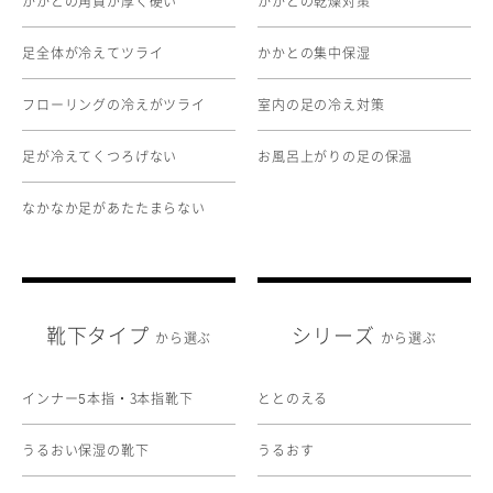
かかとの角質が厚く硬い
かかとの乾燥対策
足全体が冷えてツライ
かかとの集中保湿
フローリングの冷えがツライ
室内の足の冷え対策
足が冷えてくつろげない
お風呂上がりの足の保温
なかなか足があたたまらない
靴下タイプ
シリーズ
から選ぶ
から選ぶ
インナー
本指・3本指靴下
ととのえる
5
うるおい保湿の靴下
うるおす