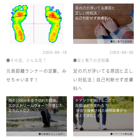
2020-06-18
2026-08-05
●その足、どんな足？
●足と靴下の豆知識
元長距離ランナーの足裏、み
足の爪が浮いてる原因と正し
せちゃいます！
い対処法｜自己判断せず皮膚
科へ