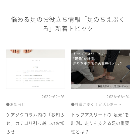
悩める足のお役立ち情報「足のちえぶく
ろ」新着トピック
2022-02-03
2026-06-04
●お知らせ
●社員がゆく！足活レポート
ケアソクコラム内の「お知ら
トップアスリートの“足元”を
せ」カテゴリ引っ越しのお知
計測。走りを支える足の重要
らせ
性とは？