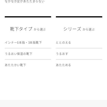
なかなか足があたたまらない
靴下タイプ
シリーズ
から選ぶ
から選ぶ
インナー
本指・3本指靴下
ととのえる
5
うるおい保湿の靴下
うるおす
あたたかい靴下
あたためる