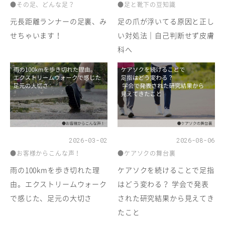
●その足、どんな足？
●足と靴下の豆知識
元長距離ランナーの足裏、み
足の爪が浮いてる原因と正し
せちゃいます！
い対処法｜自己判断せず皮膚
科へ
2026-03-02
2026-08-06
●お客様からこんな声！
●ケアソクの舞台裏
雨の100kmを歩き切れた理
ケアソクを続けることで足指
由。エクストリームウォーク
はどう変わる？ 学会で発表
で感じた、足元の大切さ
された研究結果から見えてき
たこと