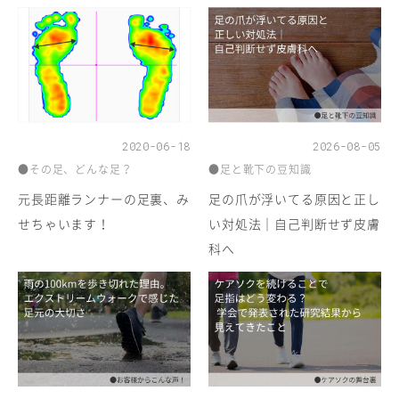
2020-06-18
2026-08-05
●その足、どんな足？
●足と靴下の豆知識
元長距離ランナーの足裏、み
足の爪が浮いてる原因と正し
せちゃいます！
い対処法｜自己判断せず皮膚
科へ