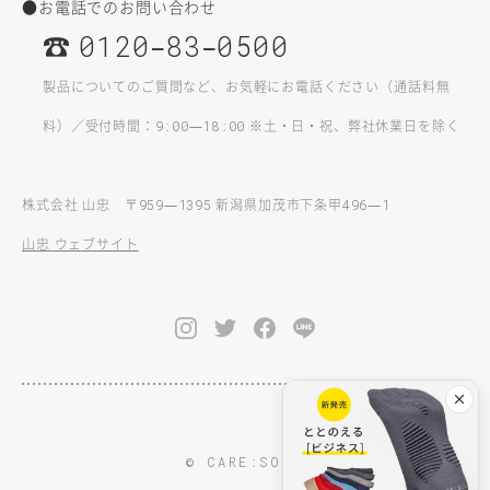
●お電話でのお問い合わせ
☎
–
–
0120
83
0500
製品についてのご質問など、お気軽にお電話ください（通話料無
料）／受付時間：
—
※土・日・祝、弊社休業日を除く
9:00
18:00
株式会社 山忠 〒
—
新潟県加茂市下条甲
—
959
1395
496
1
山忠 ウェブサイト
© CARE:SOKU