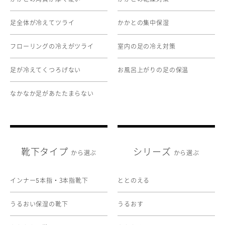
足全体が冷えてツライ
かかとの集中保湿
フローリングの冷えがツライ
室内の足の冷え対策
足が冷えてくつろげない
お風呂上がりの足の保温
なかなか足があたたまらない
靴下タイプ
シリーズ
から選ぶ
から選ぶ
インナー
本指・3本指靴下
ととのえる
5
うるおい保湿の靴下
うるおす