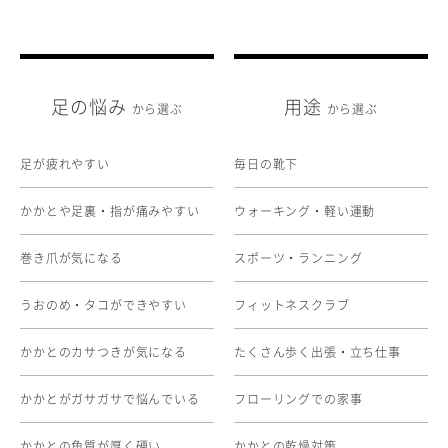
足の悩み
用途
から選ぶ
から選ぶ
足が疲れやすい
毎日の靴下
かかとや足裏・指が痛みやすい
ウォーキング・軽い運動
巻き爪が気になる
スポーツ・ランニング
うおのめ・タコができやすい
フィットネスクラブ
かかとのカサつきが気になる
たくさん歩く出張・立ち仕事
かかとがガサガサで悩んでいる
フローリングでの家事
かかとの角質が厚く硬い
かかとの乾燥対策